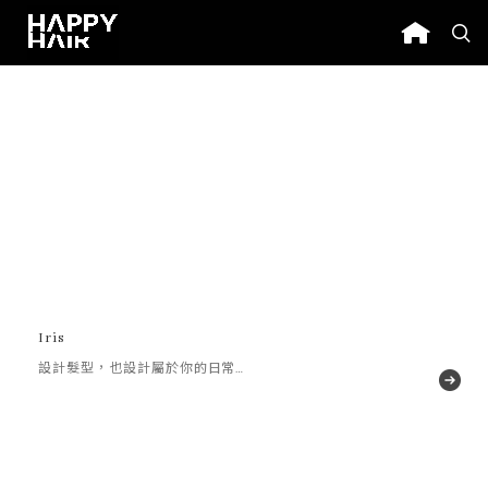
Iris
設計髮型，也設計屬於你的日常
故事，讓每一天的你都更自在與
輕盈。