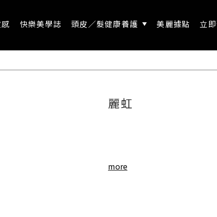
靈感
快樂美學誌
頭皮／髮健康養護
美麗據點
立即
麗虹
more