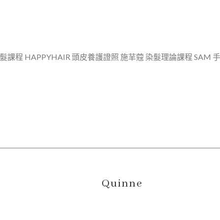
PPYHAIR 頭皮養護證照 施𦭵𦸅 染髮理論課程 SAM 手刷染課程 ----------
Quinne