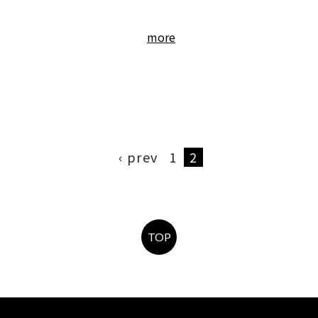
more
‹ prev
1
2
TOP