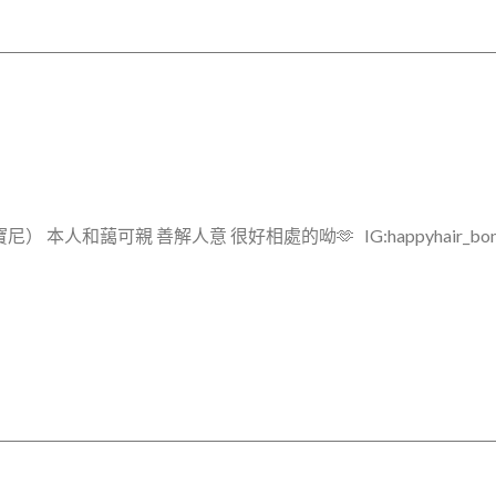
 本人和藹可親 善解人意 很好相處的呦🫶 IG:happyhair_bonnie Li