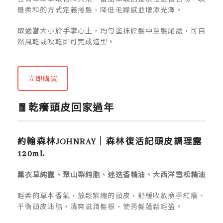
最柔和的方式定義捲髮、降低毛躁感並增添光澤。
取適當大小於手掌心上，均勻塗抹於髮中至髮尾處，可自
然風乾或吹乾即可完成造型。
立即購買
🧧乾癢頭皮回家過年
約翰森林JOHNRAY｜森林復活記頭皮調理露
120mL
薰衣草純露、聚山梨純脂、迷迭香精油、大西洋雪松精油
輕柔的草本香氣，放鬆緊繃的頭皮，舒緩收斂換季紅癢、
平衡頭皮油脂，清爽滋潤髮根，使秀髮蓬鬆輕盈。