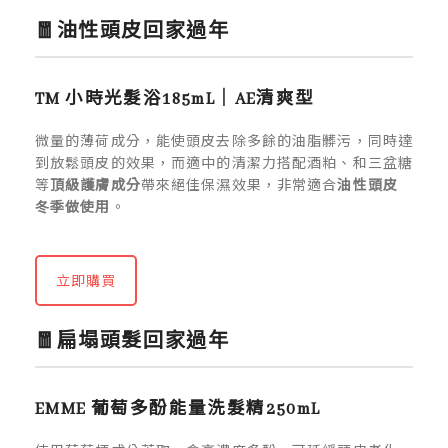
🧧油性頭皮回家過年
TM 小時光髮浴185mL｜AE清爽型
微量的薄荷成分，能使頭皮去除多餘的油脂髒污，同時達
到放鬆頭皮的效果，而適中的清潔力搭配酒粕、和三盆糖
等
頂級護膚成分
帶來絕佳保濕效果，非常適合
油性頭皮
冬季做使用
。
立即購買
🧧扁塌頭髮回家過年
EMME 葡萄多酚能量洗髮精250mL