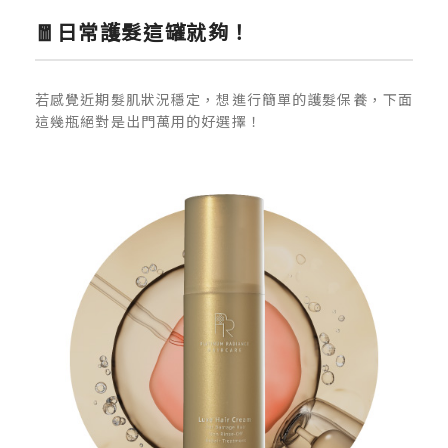
🧧日常護髮這罐就夠！
若感覺近期髮肌狀況穩定，想進行簡單的護髮保養，下面
這幾瓶絕對是出門萬用的好選擇！