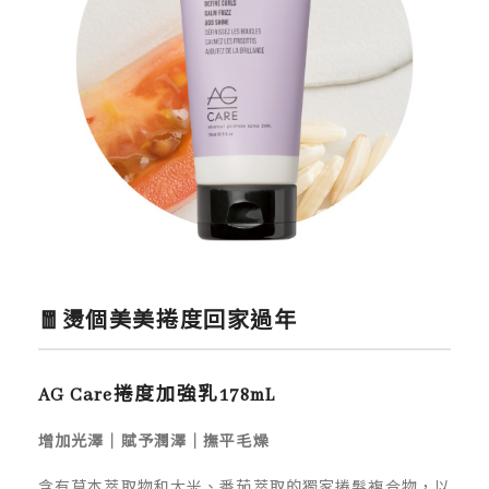
🧧燙個美美捲度回家過年
AG Care捲度加強乳178mL
增加光澤｜賦予潤澤｜撫平毛燥
含有草本萃取物和大米、番茄萃取的獨家捲髮複合物，以