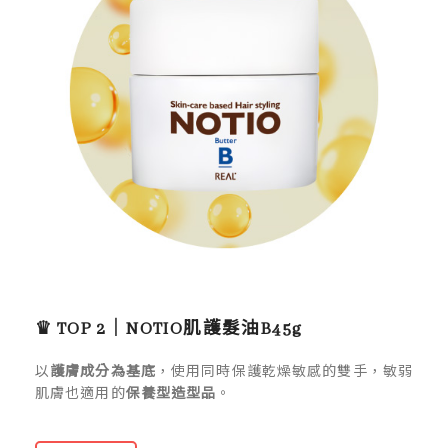
♛ TOP 2｜
NOTIO肌護髮油B45g
以
護膚成分為基底
，使用同時保護乾燥敏感的雙手，敏弱
肌膚也適用的
保養型造型品
。