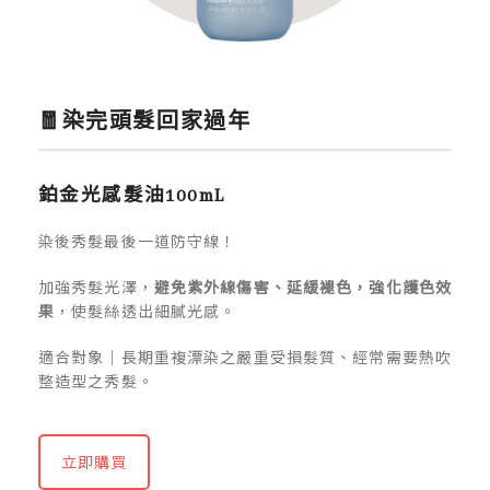
🧧染完頭髮回家過年
鉑金光感髮油100mL
染後秀髮最後一道防守線！
加強秀髮光澤，
避免紫外線傷害、延緩褪色，強化護色效
果
，使髮絲透出細膩光感。
適合對象｜長期重複漂染之嚴重受損髮質、經常需要熱吹
整造型之秀髮。
立即購買