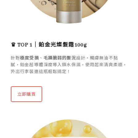
♛ TOP 1｜鉑金光燦髮霜100g
針對
極度受損
、
毛躁脆弱的髮況
設計，觸膚無油不黏
膩，鉑金超導體深度導入鎖水保濕，使用起來清爽柔順，
外出行李裝進這瓶輕鬆搞定！
立即購買