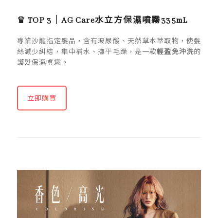
♛ TOP 3｜AG Care水立方保濕噴霧335mL
專業沙龍指定髮品，含有玻尿酸、天然草本萃取物，使髮
絲減少糾結，集中補水、撫平毛躁，是一款
輕盈免沖洗
的
護髮保濕噴霧。
立即購買