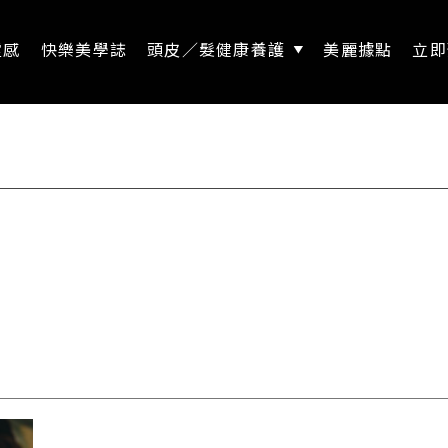
靈感
快樂美學誌
頭皮／髮健康養護
美麗據點
立即