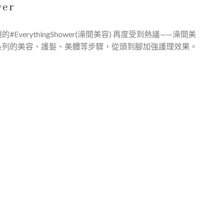
er
rythingShower(澡間美容) 再度受到熱議——澡間美
系列的美容、護髮、美體等步驟，從頭到腳加強護理效果。