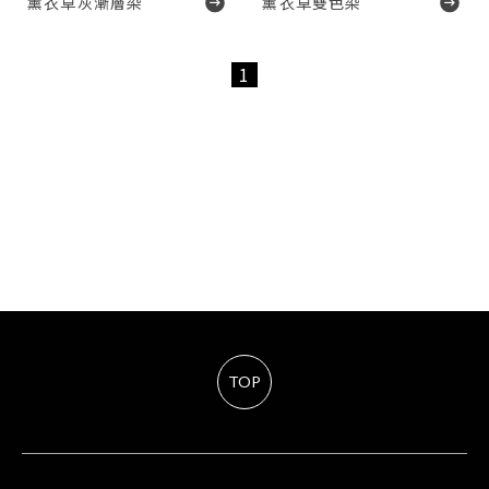
薰衣草灰漸層染
薰衣草雙色染
1
TOP