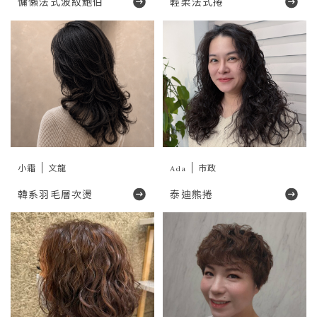
慵懶法式波紋鮑伯
輕柔法式捲
小霜
文龍
Ada
市政
韓系羽毛層次燙
泰迪熊捲