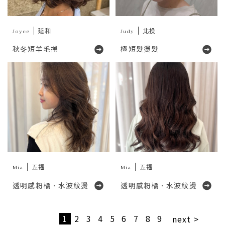
Joyce
延和
Judy
北投
秋冬短羊毛捲
極短髮燙髮
Mia
五福
Mia
五福
透明感粉橘．水波紋燙
透明感粉橘．水波紋燙
1
2
3
4
5
6
7
8
9
next >