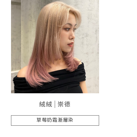
絨絨
崇德
草莓奶霜漸層染