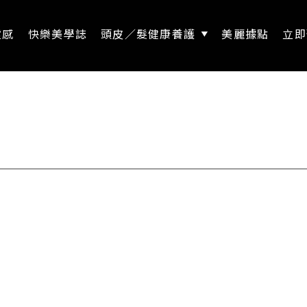
靈感
快樂美學誌
頭皮／髮健康養護
美麗據點
立即