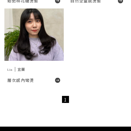
鬆弛棉花糖燙髮
自然空靈感燙髮
Lin
宜蘭
層次感內彎燙
1