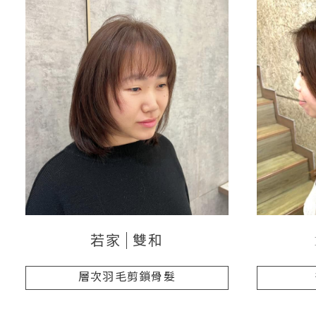
若家
雙和
層次羽毛剪鎖骨髮