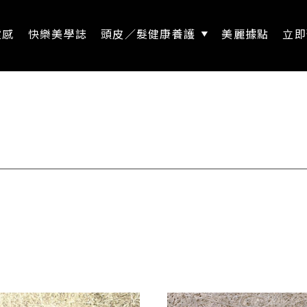
靈感
快樂美學誌
頭皮／髮健康養護
美麗據點
立即