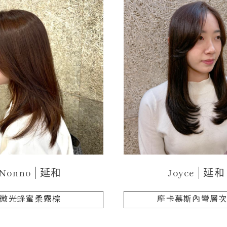
Nonno
延和
Joyce
延和
微光蜂蜜柔霧棕
摩卡慕斯內彎層