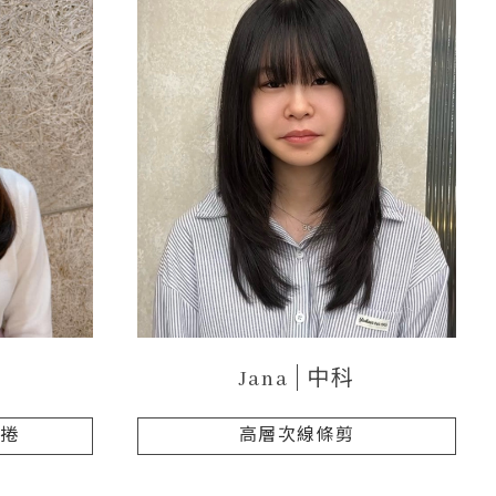
Jana
中科
次捲
高層次線條剪