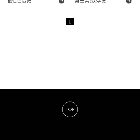
個性巴西捲
男士美式C字燙
1
TOP