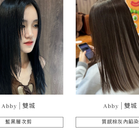
Abby
雙城
Abby
雙城
藍黑層次剪
質感棕灰內餡