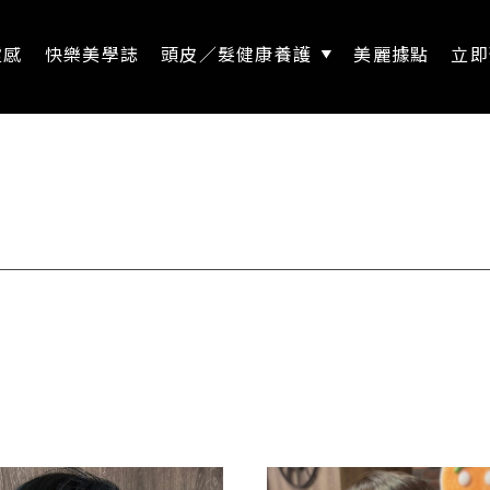
靈感
快樂美學誌
頭皮／髮健康養護
美麗據點
立即