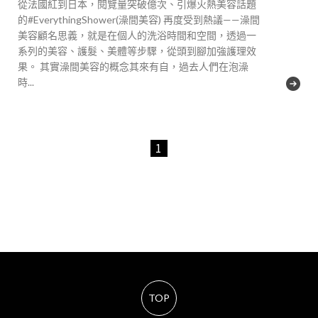
從法國紅到日本，閱覽量突破億次、引爆火熱美容話題
的#EverythingShower(澡間美容) 再度受到熱議——澡間
美容顧名思義，就是在個人的洗浴時間和空間，透過一
系列的美容、護髮、美體等步驟，從頭到腳加強護理效
果。 其實澡間美容的概念其來有自，過去人們在泡澡
時...
1
TOP