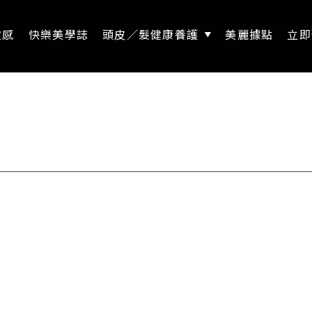
靈感
快樂美學誌
頭皮／髮健康養護
美麗據點
立即