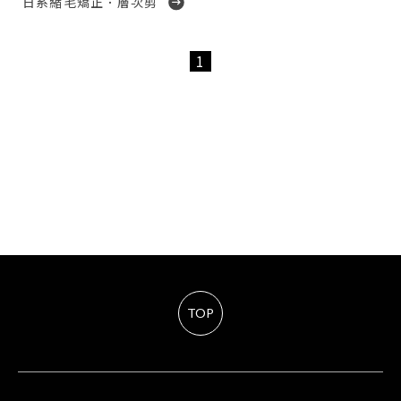
日系縮毛矯正．層次剪
1
TOP