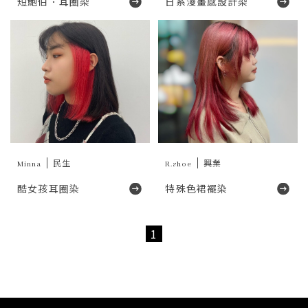
短鮑伯．耳圈染
日系漫畫感設計染
Minna
民生
R.shoe
興業
酷女孩耳圈染
特殊色裙襬染
1