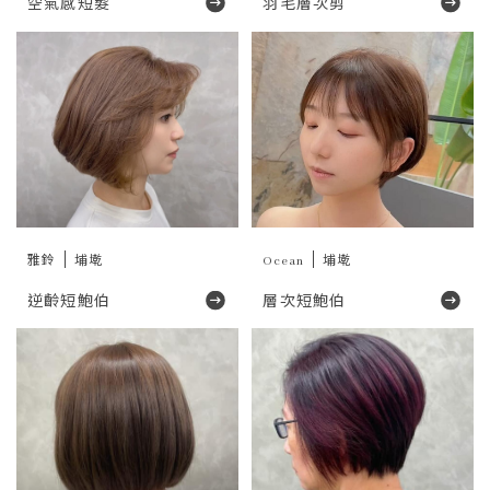
空氣感短髮
羽毛層次剪
雅鈴
埔墘
Ocean
埔墘
逆齡短鮑伯
層次短鮑伯