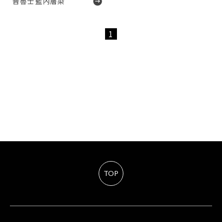
普魯士藍內層染
1
TOP