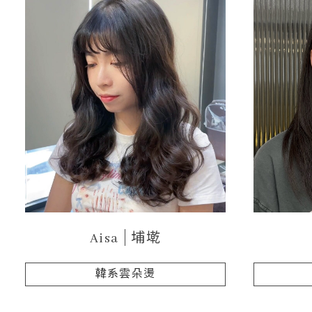
Aisa
埔墘
韓系雲朵燙