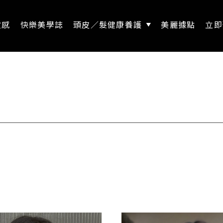
靈感
快樂美學誌
頭皮／髮健康養護
美麗據點
立即