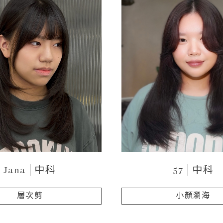
Jana
中科
57
中科
層次剪
小顏瀏海