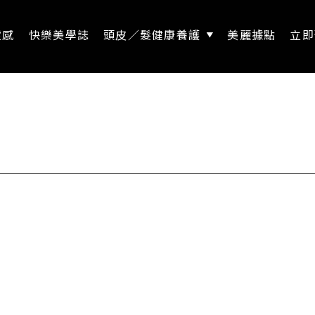
靈感
快樂美學誌
頭皮／髮健康養護
美麗據點
立即