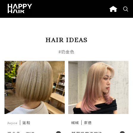
HAIR IDEAS
#奶金色
Joyce
延和
絨絨
崇德