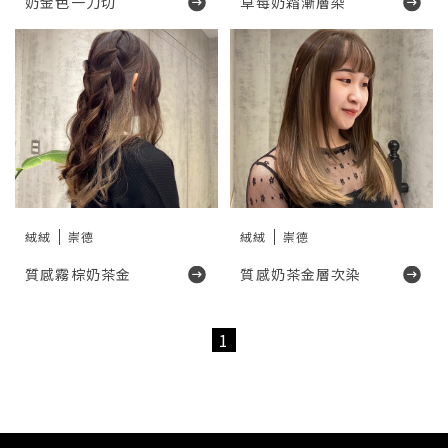
奶金色一刀切
草莓奶霜漸層染
絨絨
崇德
絨絨
崇德
質感霧棕奶茶金
質感奶茶金層次染
1