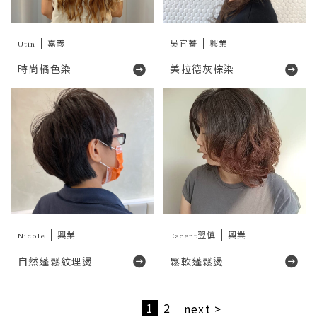
Utin
嘉義
吳宜蓁
興業
時尚橘色染
美拉德灰棕染
Nicole
興業
Escent翌慎
興業
自然蓬鬆紋理燙
鬆軟蓬鬆燙
1
2
next >