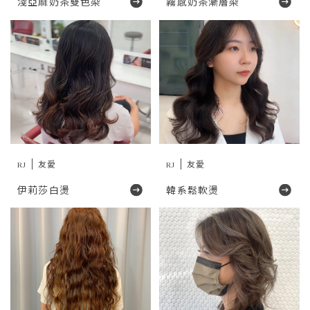
淺亞麻奶茶雙色染
霧感奶茶漸層染
RJ
友愛
RJ
友愛
伊莉莎白燙
韓系鬆軟燙