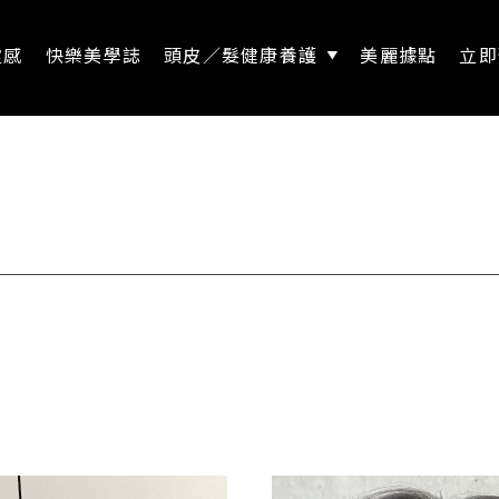
靈感
快樂美學誌
頭皮／髮健康養護
美麗據點
立即