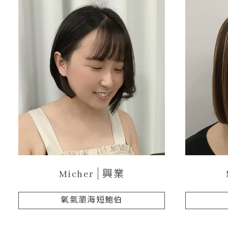
Micher
興業
氧氣瀏海短鮑伯