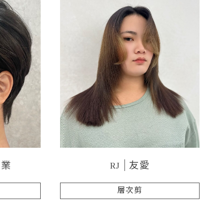
興業
RJ
友愛
層次剪