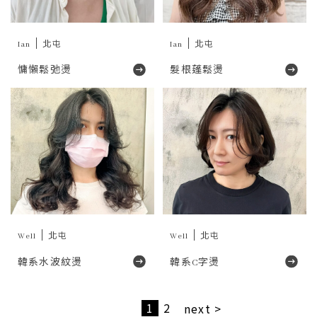
Ian
北屯
Ian
北屯
慵懶鬆弛燙
髮根蓬鬆燙
Well
北屯
Well
北屯
韓系水波紋燙
韓系C字燙
1
2
next >