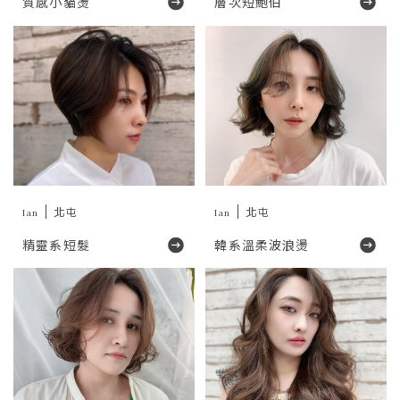
質感小貓燙
層次短鮑伯
Ian
北屯
Ian
北屯
精靈系短髮
韓系溫柔波浪燙