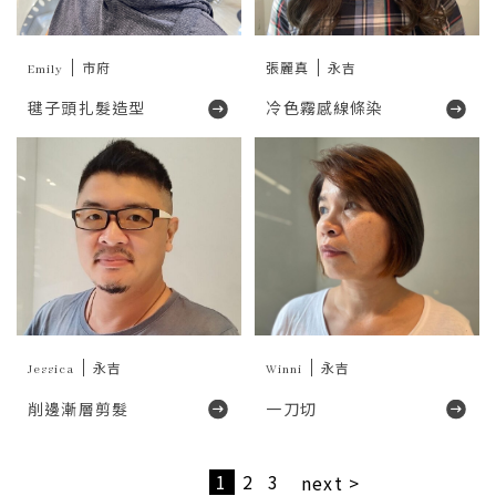
Emily
市府
張麗真
永吉
毽子頭扎髮造型
冷色霧感線條染
Jessica
永吉
Winni
永吉
削邊漸層剪髮
一刀切
1
2
3
next >