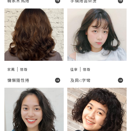
韓系木馬捲
手繞捲雲朵燙
家鳳
憶璇
佳寧
憶璇
慵懶隨性捲
及肩C字彎