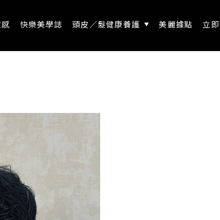
靈感
快樂美學誌
頭皮／髮健康養護
美麗據點
立即