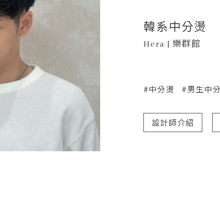
韓系中分燙
Hera | 樂群館
#中分燙
#男生中
設計師介紹