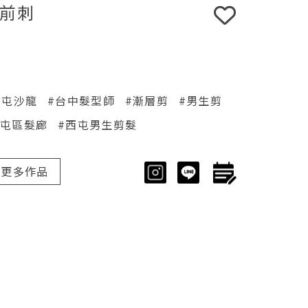
前刺
西屯沙龍
#台中髮型師
#漸層剪
#男生剪
西屯區髮廊
#西屯男生剪髮
更多作品