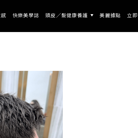
靈感
快樂美學誌
頭皮／髮健康養護
美麗據點
立即