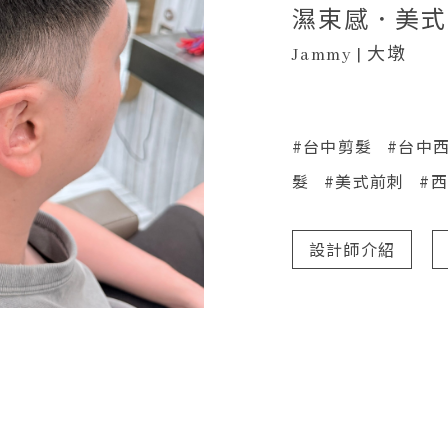
濕束感．美式
Jammy | 大墩
#台中剪髮
#台中
髮
#美式前刺
#
設計師介紹