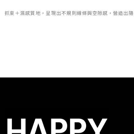
抓束＋濕感質地，呈現出不規則線條與空隙感，營造出隨