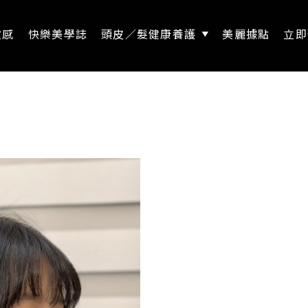
靈感
快樂美學誌
頭皮／髮健康養護
美麗據點
立即