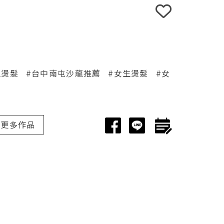
生燙髮
#台中南屯沙龍推薦
#女生燙髮
#女
更多作品