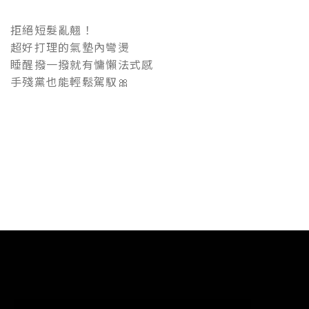
拒絕短髮亂翹！
超好打理的氣墊內彎燙
睡醒撥一撥就有慵懶法式感
手殘黨也能輕鬆駕馭🎀