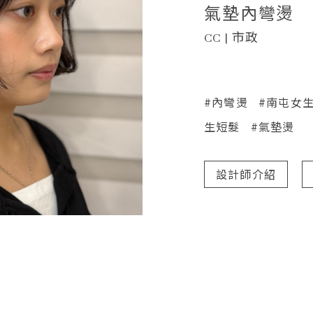
氣墊內彎燙
CC | 市政
#內彎燙
#南屯女
生短髮
#氣墊燙
設計師介紹