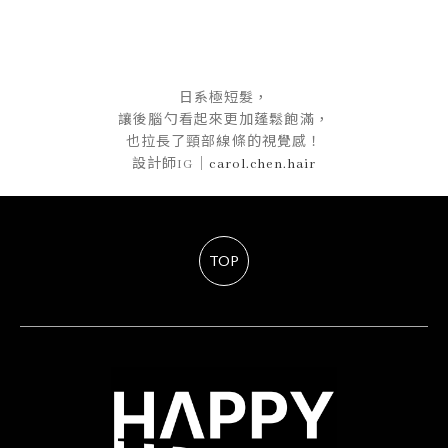
日系極短髮，
讓後腦勺看起來更加蓬鬆飽滿，
也拉長了頸部線條的視覺感！
設計師IG｜
carol.chen.hair
TOP