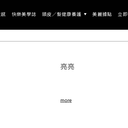
靈感
快樂美學誌
頭皮／髮健康養護
美麗據點
立即
亮亮
more