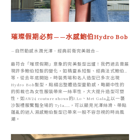
璀璨假期必剪——水感鮑伯
Hydro Bob
—自然動感水潤光澤．經典前衛完美融合—
最符合「璀璨假期」意象的完美髮型出爐！我們過去曾展
現許多鮑伯短髮的變化，如精靈系短髮、經典法式鮑伯…
等，從去年底開始，時裝秀場和名人造型已多次出現
Hydro Bob髮型，點綴出整體造型靈動感，略顯中性的
的剪裁也為女性服裝帶來一絲率性，大大提升造型可塑
性，如AW24 couture shows的J.Lo、Met Gala上以一襲
沙製禮服驚豔全場的 Tyla……，可以顯見光澤絲滑、帶點
蓬亂的迷人濕感鮑伯髮型已帶來一股不容忽視的時尚風
潮。