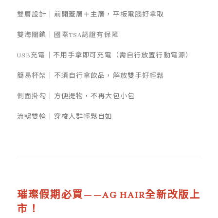
雙層設計｜前開蓋層＋主層，平板電腦好拿取
雙海關鎖｜國際TSA認證有保障
USB充電｜不用手拿即可充電（需自行放置行動電源）
簡易杯架｜不須自行拿飲品，解放雙手好輕鬆
側面掛勾｜方便提物，不再大包小包
流暢雙輪｜穿梭人群輕鬆自如
璀璨假期必買——AG HAIR
全新改版上
市！