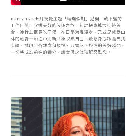
HAPPYHAIR七月視覺主題「璀璨假期」拋開一成不變的
工作日常，安排美好的假期之旅：無論探索城市街邊美
食、渡輪上愜意吃早餐、在日落海灘漫步，又或是感受山
林的滋養᠁沿途中用新形象妝點自己、放鬆身心跟隨自我
步調、拋卻世俗雜念和煩惱，只需記下旅途的美好瞬間，
一切將成為前進的養分，讓度假之旅璀璨又難忘。