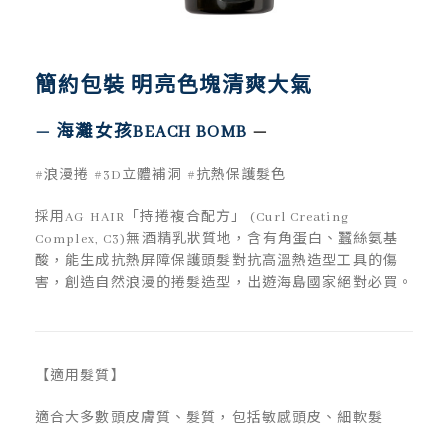
簡約包裝 明亮色塊清爽大氣
—
海灘女孩BEACH BOMB
—
#浪漫捲 #3D立體補洞 #抗熱保護髮色
採用AG HAIR「持捲複合配方」 (Curl Creating
Complex, C3)無酒精乳狀質地，含有角蛋白、蠶絲氨基
酸，能生成抗熱屏障保護頭髮對抗高溫熱造型工具的傷
害，創造自然浪漫的捲髮造型，出遊海島國家絕對必買。
【適用髮質】
適合大多數頭皮膚質、髮質，包括敏感頭皮、細軟髮