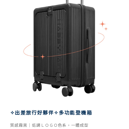
✧
出差旅行好夥伴
✧
多功能登機箱
質感霧黑｜低調ＬＯＧＯ色系，一體成型