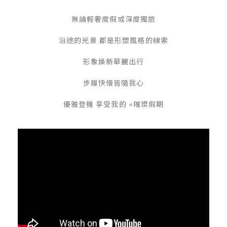
無論輕奢度假或深度獨旅
沿途的光景 都是形塑風格的線索
形象煥新華麗出行
步履快慢皆隨我心
優雅登機 享受我的 #璀璨假期