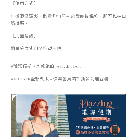
【使用方式】
些微濕潤頭髮，酌量均勻塗抹於髮絲後繞乾，即可維持自
然捲度。
【用量建議】
酌量分次使用至造型完整。
#璀璨假期 #水感鮑伯 #HydroBob
#AGHAIR全新改版 #快樂會員滿千抽多功能登機