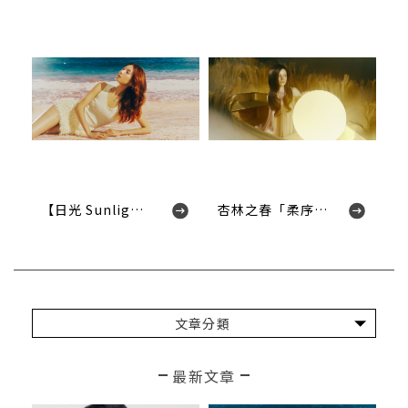
【日光 Sunlight】讓光，成為你的髮型濾鏡
杏林之春「柔序護理」新系列，珍貴外泌體為髮絲注入月光般輕盈柔美光澤
文章分類
最新文章